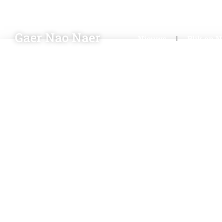
Gaer Nao Naer
Nieuws
Blik op 