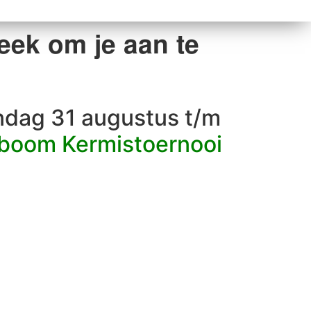
𝗲𝗲𝗸 𝗼𝗺 𝗷𝗲 𝗮𝗮𝗻 𝘁𝗲
ndag 31 augustus t/m
boom Kermistoernooi