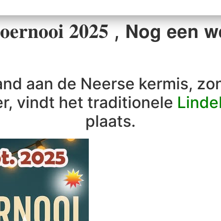
𝐨𝐞𝐫𝐧𝐨𝐨𝐢 𝟐𝟎𝟐𝟓 , 𝗡𝗼𝗴 𝗲𝗲𝗻 𝘄
and aan de Neerse kermis, zo
, vindt het traditionele
Linde
plaats.