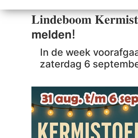
𝐋𝐢𝐧𝐝𝐞𝐛𝐨𝐨𝐦 𝐊𝐞𝐫𝐦𝐢𝐬
𝗺𝗲𝗹𝗱𝗲𝗻!
In de week voorafga
zaterdag 6 september